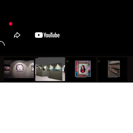
Virtueel GoPro bezoek