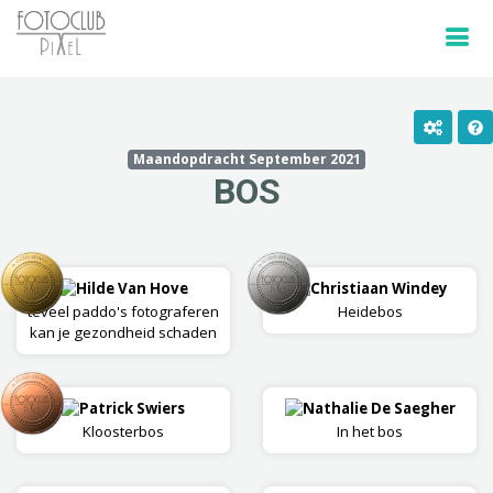
Maandopdracht September 2021
BOS
Hilde Van Hove
Christiaan Windey
teveel paddo's fotograferen
Heidebos
kan je gezondheid schaden
Patrick Swiers
Nathalie De Saegher
Kloosterbos
In het bos