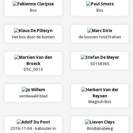
Fabienne Clarijsse
Paul Smets
Bos
Bos
Klaus De Pillecyn
Marc Dirix
Het bos door de bomen
de bossen rond Frahan
Martien Van den
Stefan De Meyer
Broeck
S0158365
DSC_0013
Jo Willem
Herbert Van der
verdwaald blad
Reysen
Magisch Bos
Adolf Du Pont
Lieven Cleys
2016-11-04 - kabouter in
Bos(bijna)weg